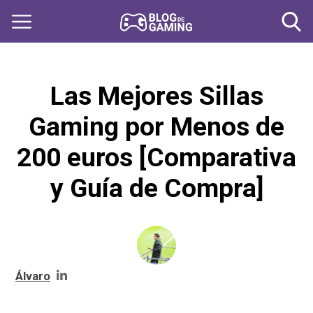
Skip to content
Las Mejores Sillas
Gaming por Menos de
200 euros [Comparativa
y Guía de Compra]
Álvaro
Portada
»
Las Mejores Sillas Gaming por Menos de 200 euros
[Comparativa y Guía de Compra]